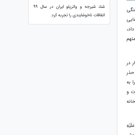
شنا، شیرجه و واترپلو ایران در سال 99
نگی
اتفاقات ناخوشایندی را تجربه کرد.
ایی
اد،
تهم
 در
حذر
 به
ت و
انه
یْهِ