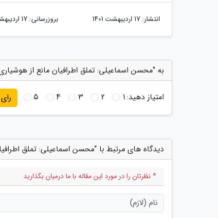
انتشار:
17 اردیبهشت 1401
بروزرسانی:
17 اردیبهشت 1401
به "محسن اسماعیلی: تملق اطرافیان مانع از هوشیاری 
امتیاز دهید:
1
2
3
4
5
رای
دیدگاه های مرتبط با "محسن اسماعیلی: تملق اطرافیا
* نظرتان را در مورد این مقاله با ما درمیان بگذارید