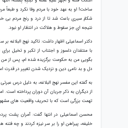
انْتَکَثَ فَتْلُهُ وَ أَجْهَزَ عَلَیْهِ عَمَلُهُ وَ کَبَتْبِ
ساخت! او به عهد خود با مردم وفا نکرد و طبعاً مر
شکمْ سیری باعث شد تا از درد و رنج مردم بی خب
نتیجه ای جز سقوط و هلاکت در انتظار او نبود.
دکتر اسماعیلی اظهار داشت: تاکید نهج البلاغه بر 
با منتقدان دلسوز و اجتناب از تکبر و تخیل برای
بگویی من به حکومت برگزیده شده ام، پس از من فر
دل و بد نامی دین و نزدیک شدن تغییر در قدرت ا
به گفته این مفسر نهج البلاغه، به دلیل درس عبرتی 
از دیگران به ذکر جریان آن دوران پرداخته است. اما
تهمت بزرگی است که با تحریف واقعیت های مشهود به
محسن اسماعیلی در انتها گفت: آمران پشت پرده
خلیفه، پیراهن او را بر سر نیزه کردند و چه فتنه ه