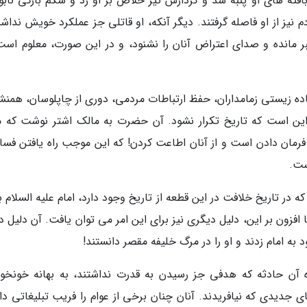
هِ بِطْنَتُهُ؛ انتها بافته های او پنبه شد و کردارش تیر خلاص بر او زد و شکم بارگی ن
دم نیز از او فاصله گرفتند. دیگر آنکه، او قاتلی جز عملکرد خویش ندا
ر مانده و صدای اعتراض آنان را نشنود، و در این صورت، معلوم است
ساده زیستی زمامداران، حفظ ارتباطات مردمی، دوری از چاپلوسان، همنش
 این است که تاریخ تکرار نشود. آن حضرت به مالک اشتر نوشت که مب
مان دادن است و از آنان اطاعت کردن! که این موجب راه یافتن فساد
ست.
که در تاریخ خلافت در این قطعه از تاریخ وجود دارد، امام علیه السلام
 افزون بر این، دلیل دیگری نیز برای این امر می توان یافت. آن دلیل د
 امام زدند و او را در مرگ خلیفه مقصر دانستند!
 آن حادثه که هدفی جز رسیدن به قدرت نداشتند، به بهانه خونخو
ای جدیدی که نیافریدند. آنان چنان برخی از عوام را فریب تبلیغاتی دا