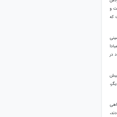
ابودش
شت و
 که
ینی
ادا
 در
 بیش
یگر،
اهی
دند،