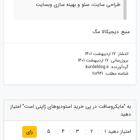
طراحی سایت، سئو و بهینه سازی وبسایت
منبع: دیجیکالا مگ
انتشار:
17 اردیبهشت 1401
بروزرسانی:
17 اردیبهشت 1401
گردآورنده:
kurdeblog.ir
شناسه مطلب: 118941
به "مایکروسافت در پی خرید استودیوهای ژاپنی است" امتیاز
دهید
امتیاز دهید:
1
2
3
4
5
رای