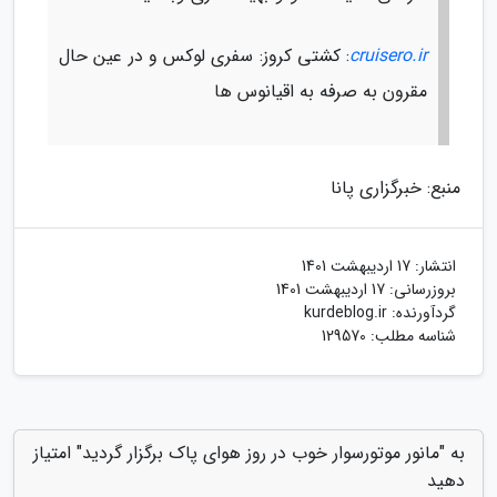
cruisero.ir
: کشتی کروز: سفری لوکس و در عین حال
مقرون به صرفه به اقیانوس ها
منبع: خبرگزاری پانا
انتشار:
17 اردیبهشت 1401
بروزرسانی:
17 اردیبهشت 1401
گردآورنده:
kurdeblog.ir
شناسه مطلب: 129570
به "مانور موتورسوار خوب در روز هوای پاک برگزار گردید" امتیاز
دهید