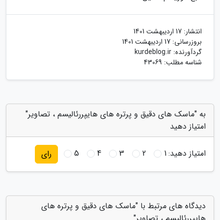
انتشار:
17 اردیبهشت 1401
بروزرسانی:
17 اردیبهشت 1401
گردآورنده:
kurdeblog.ir
شناسه مطلب: 43069
به "ماسک های دقیق و پرتره های هایپررئالیسم ، تصاویر"
امتیاز دهید
امتیاز دهید:
1
2
3
4
5
رای
دیدگاه های مرتبط با "ماسک های دقیق و پرتره های
هایپررئالیسم ، تصاویر"