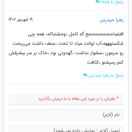
پاسخ به reza
زهرا حیدرس
19 شهریور 1402
افتضاحححححححح گه کامل ،وحشتناکه، همه چی
شکستهههه،آب توالت میاد تا تخت ،سقف داشت می‌ریخت
رو سرمون ،سشوار نداشت ،گهدونی بود ،خاک بر سر بیشرفش
کنم رسپشنو ،کثافت
پاسخ به زهرا حیدرس
* نظرتان را در مورد این مقاله با ما درمیان بگذارید