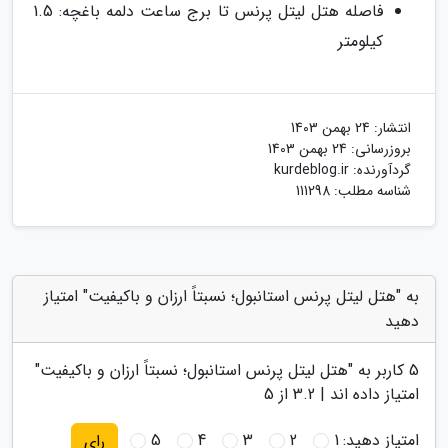
فاصله هتل لیتل پرنس تا برج ساعت دلمه باغچه: 1.5
کیلومتر
انتشار:
24 بهمن 1403
بروزرسانی:
24 بهمن 1403
گردآورنده:
kurdeblog.ir
شناسه مطلب: 111298
به "هتل لیتل پرنس استانبول؛ نسبتاً ارزان و باکیفیت" امتیاز
دهید
5
کاربر به "
هتل لیتل پرنس استانبول؛ نسبتاً ارزان و باکیفیت
"
امتیاز داده اند |
3.2
از 5
امتیاز دهید:
1
2
3
4
5
رای