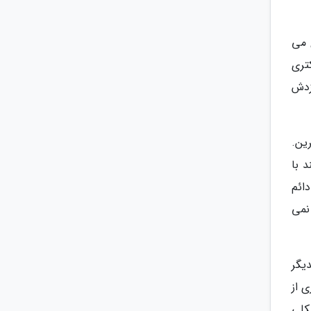
 می
تری
زدش
ین.
 با
ائم
نمی
یگر
 از
شکلی