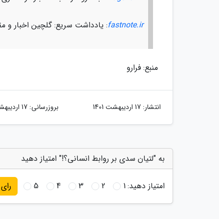
fastnote.ir
: یادداشت سریع: گلچین اخبار و مق
منبع: فرارو
انتشار:
17 اردیبهشت 1401
بروزرسانی:
17 اردیبهشت 1401
به "لتیان سدی بر روابط انسانی؟!" امتیاز دهید
امتیاز دهید:
1
2
3
4
5
رای