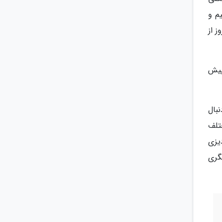
م و
 از
پیش
بال
تلف
یزی
گری