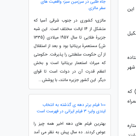
جاه طلبی در سرزمین سبز؛ واقعیت های
سفر مالزی
 این
مالزی؛ کشوری در جنوب شرقی آسیا که
متشکل از 14 ایالت مختلف است. این شبه
شکیل
جزیرۀ طلایی تا سال 1957 میلادی (1335
ش) مستعمرۀ بریتانیا بود و بعد از استقلال
از آن حکومت سلطنتی را پذیرفت. حکومتی
اده
که میراث استعمار بریتانیا است و بخش
شهر
اعظم قدرت آن در دولت است تا قوای
دیگر. این کشور جزیره مانند، با پوشش...
 که
راه
100 فیلم برتر دهه ی گذشته به انتخاب
ایندی وایر؛ 3 فیلم ایرانی در فهرست است
بهترین فیلم های دهه اخیر همه چیز را
اره
عوض کردند. ده سال پیش به نظر می آمد
یند