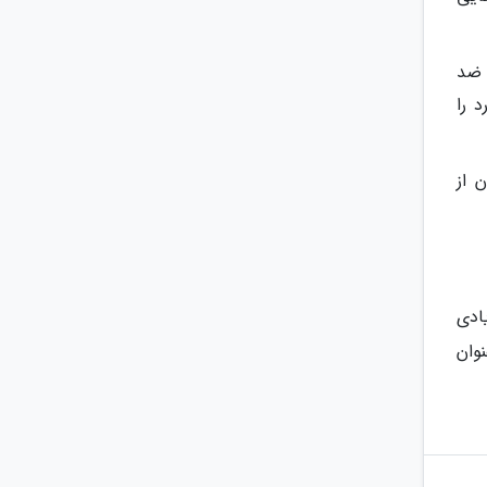
 ضد
 را
 از
ادی
نوان