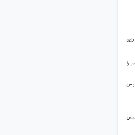
روی
 را
 سپس
خیص