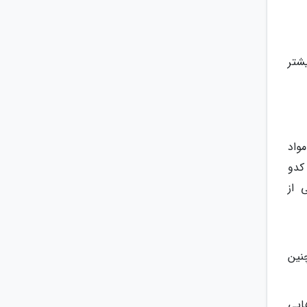
شتر
و مواد
کدو
 از
مچنین
ایی