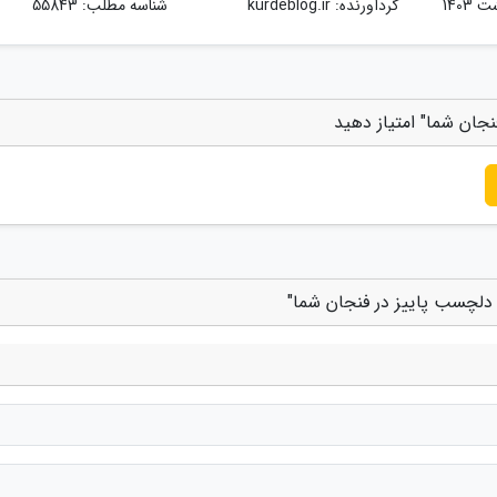
گردآورنده:
kurdeblog.ir
شناسه مطلب: 55843
نجان شما" امتیاز دهید
 دلچسب پاییز در فنجان شما"