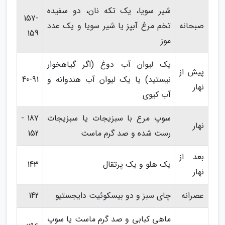
شیر سویا، یک تکه نان، دو سفیده
157-
صبحانه
تخم مرغ آبپز یا شیر سویا و یک عدد
159
موز
یک لیوان آب دوغ (اگر گیاهخوار
پیش از
نیستید) یا یک لیوان آب هندوانه و
40-91
نهار
آب کیوی
سوپ مرع با سبزیجات یا سبزیجات
187 -
نهار
رست شده و صد گرم ماست
152
بعد از
یک هلو و یک پرتقال
143
نهار
عصرانه
چای سبز و دو بیسکوئیت دایجستیو
142
ماهی کبابی و صد گرم ماست یا سوپ