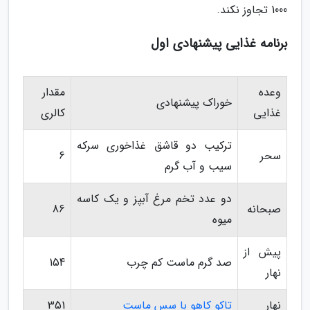
1000 تجاوز نکند.
برنامه غذایی پیشنهادی اول
وعده
مقدار
خوراک پیشنهادی
غذایی
کالری
ترکیب دو قاشق غذاخوری سرکه
سحر
6
سیب و آب گرم
دو عدد تخم مرغ آبپز و یک کاسه
صبحانه
86
میوه
پیش از
صد گرم ماست کم چرب
154
نهار
نهار
تاکو کاهو با سس ماست
351