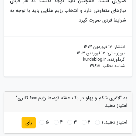
ضروری است. همچنین باید توجه داشت که هر فردی
نیازهای متفاوتی دارد و انتخاب رژیم غذایی باید با توجه به
شرایط فردی صورت گیرد.
انتشار:
13 فروردین 1403
بروزرسانی:
13 فروردین 1403
گردآورنده:
kurdeblog.ir
شناسه مطلب: 29815
به "لاغری شکم و پهلو در یک هفته توسط رژیم 1000 کالری"
امتیاز دهید
امتیاز دهید:
1
2
3
4
5
رای