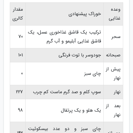
وعده
مقدار
خوراک پیشنهادی
غذایی
کالری
ترکیب یک قاشق غذاخوری عسل، یک
سحر
70
قاشق غذایی آبلیمو و آب گرم
صبحانه
جودوسر با توت فرنگی
101
پیش از
چای سبز
0
نهار
نهار
سوپ کلم و صد گرم ماست کم چرب
227
بعد از
یک هلو و یک پرتقال
98
نهار
چای سبز و دو عدد بیسکوئیت