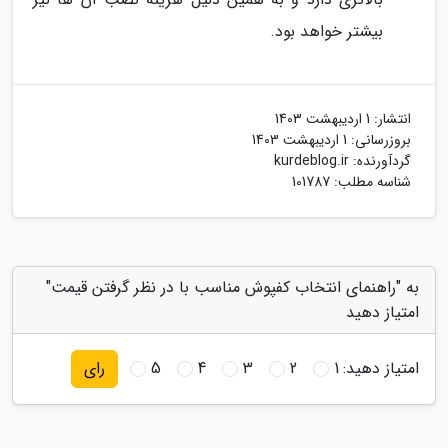
بیشتر خواهد بود.
انتشار:
1 اردیبهشت 1403
بروزرسانی:
1 اردیبهشت 1403
گردآورنده:
kurdeblog.ir
شناسه مطلب: 101787
به "راهنمای انتخاب کفپوش مناسب با در نظر گرفتن قیمت"
امتیاز دهید
امتیاز دهید:
1
2
3
4
5
رای