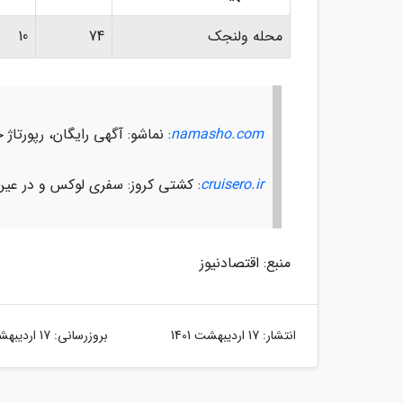
محله ولنجک
74
10
namasho.com
: نماشو: آگهی رایگان، رپورت
cruisero.ir
: کشتی کروز: سفری لوکس و در عین
منبع: اقتصادنیوز
انتشار:
17 اردیبهشت 1401
بروزرسانی:
17 اردیبهشت 1401