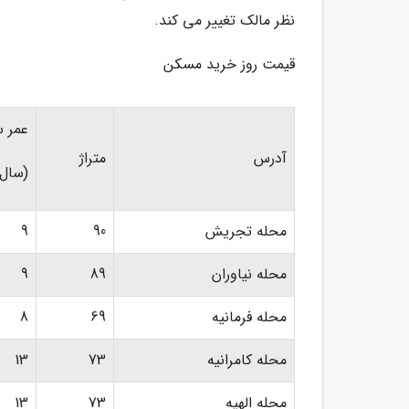
نظر مالک تغییر می کند.
قیمت روز خرید مسکن
عمر 
آدرس
متراژ
(سال)
محله تجریش
90
9
محله نیاوران
89
9
محله فرمانیه
69
8
محله کامرانیه
73
13
محله الهیه
73
13