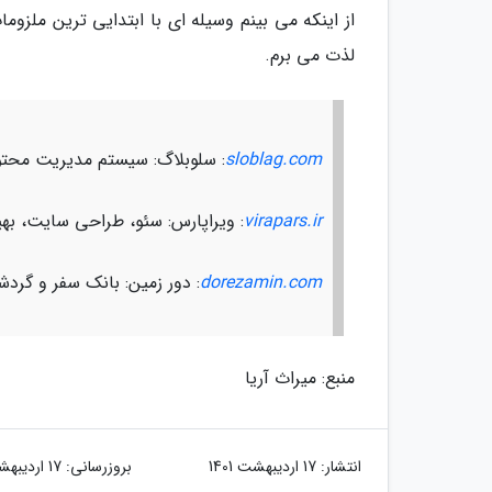
از اینکه می بینم وسیله ای با ابتدایی ترین ملز
لذت می برم.
sloblag.com
: سلوبلاگ: سیستم مدیریت محتو
virapars.ir
: ویراپارس: سئو، طراحی سایت، ب
dorezamin.com
: دور زمین: بانک سفر و گرد
منبع: میراث آریا
انتشار:
17 اردیبهشت 1401
بروزرسانی:
17 اردیبهشت 1401