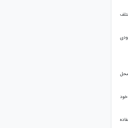
تلف
ین قفل دنیا 3 در 4 متر در ورودی
محل
خود
اده