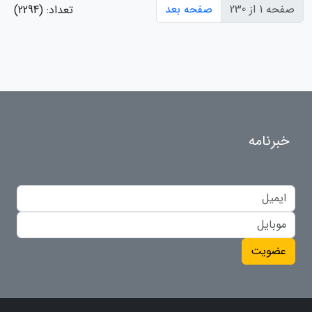
صفحه 1 از 230
صفحه بعد
تعداد: (2294)
خبرنامه
عضویت