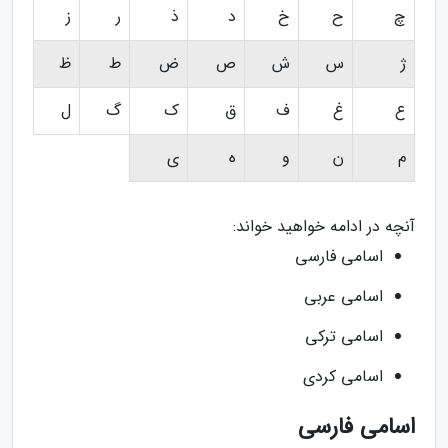
چ
ح
خ
د
ذ
ر
ز
ژ
س
ش
ص
ض
ط
ظ
ع
غ
ف
ق
ک
گ
ل
م
ن
و
ه
ی
آنچه در ادامه خواهید خواند:
اسامی فارسی
اسامی عربی
اسامی ترکی
اسامی کردی
اسامی فارسی