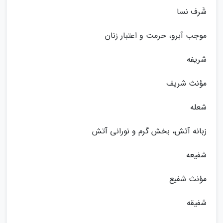
شَرف نسا
موجب آبرو، حرمت و اعتبار زنان
شریفه
مؤنث شریف
شعله
زبانه آتش، بخش گرم و نورانی آتش
شفیعه
مؤنث شفیع
شفیقه