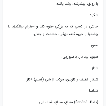
با رونق، پیشرفته، رشد یافته
شکوه
حالتی در کسی که به بزرگی جلوه کند و احترام برانگیزد یا
چشمها را خیره کند، بزرگی، حشمت و جلال.
صبور
صبور، برد بار، باصبوریی.
شناز
شیناز، لطیف و نازنین، مرکب از شی (شبنم) +ناز
شناسا
(تلفظ: šenāsā) مطلع، مطلع، شناسایی