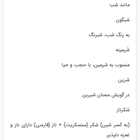
مانند شب
شبگون
به رنگ شب، شبرنگ
شَرمینه
منسوب به شرمین، با حجب و حیا
شرین
در گویش سمنان شیرین
شکرناز
(به کسر شین) شکر (سنسکریت) + ناز (فارسی) دارای ناز و
غمزه دلپذیر