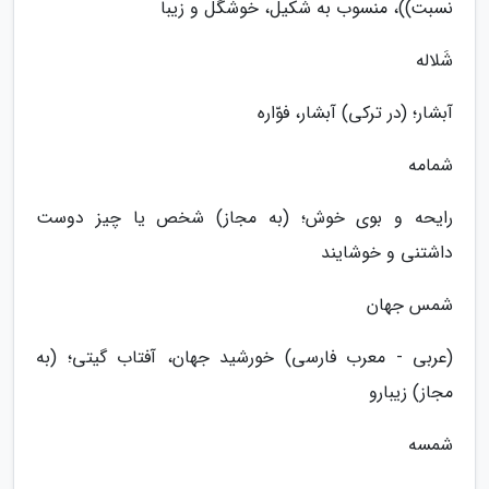
نسبت))، منسوب به شکیل، خوشگل و زیبا
شَلاله
آبشار؛ (در ترکی) آبشار، فوّاره
شمامه
رایحه و بوی خوش؛ (به مجاز) شخص یا چیز دوست
داشتنی و خوشایند
شمس جهان
(عربی - معرب فارسی) خورشید جهان، آفتاب گیتی؛ (به
مجاز) زیبارو
شمسه