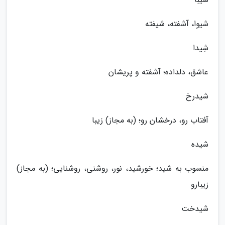
شیوا، آشفته، شیفته
شِیدا
عاشق، دلداده؛ آشفته و پریشان
شیدرخ
آفتاب رو، درخشان رو؛ (به مجاز) زیبا
شیده
منسوب به شید؛ خورشید، نور، روشنی، روشنایی؛ (به مجاز)
زیبارو
شیدخت