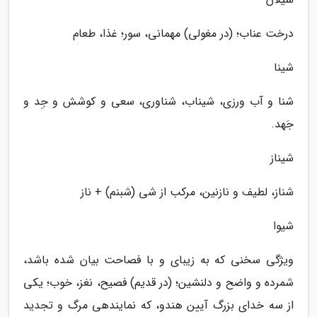
درخت عناب؛ (در مغولی) مهمانی، سور؛ غذا، طعام
شینا
شنا و آب ورزی، شیناب، شناوری، سعی و کوشش و جِد و
جَهد.
شیناز
شناز، لطیف و نازنین، مرکب از شی (شبنم) + ناز
شیوا
ویژگی سخنی که به زیبای و با فصاحت بیان شده باشد،
شمرده و واضح و دلنشین؛ (در قدیم) فصیح، نغز، خوب؛ یکی
از سه خدای بزرگ آیین هندو، که نمایندهی مرگ و تجدید