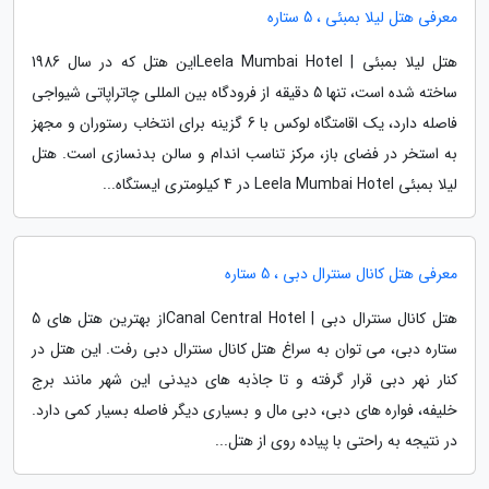
معرفی هتل لیلا بمبئی ، 5 ستاره
هتل لیلا بمبئی | Leela Mumbai Hotelاین هتل که در سال 1986
ساخته شده است، تنها 5 دقیقه از فرودگاه بین المللی چاتراپاتی شیواجی
فاصله دارد، یک اقامتگاه لوکس با 6 گزینه برای انتخاب رستوران و مجهز
به استخر در فضای باز، مرکز تناسب اندام و سالن بدنسازی است. هتل
لیلا بمبئی Leela Mumbai Hotel در 4 کیلومتری ایستگاه...
معرفی هتل کانال سنترال دبی ، 5 ستاره
هتل کانال سنترال دبی | Canal Central Hotelاز بهترین هتل های 5
ستاره دبی، می توان به سراغ هتل کانال سنترال دبی رفت. این هتل در
کنار نهر دبی قرار گرفته و تا جاذبه های دیدنی این شهر مانند برج
خلیفه، فواره های دبی، دبی مال و بسیاری دیگر فاصله بسیار کمی دارد.
در نتیجه به راحتی با پیاده روی از هتل...