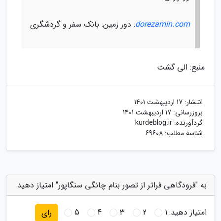
dorezamin.com
: دور زمین: بانک سفر و گردشگری
منبع: الی گشت
انتشار:
17 اردیبهشت 1401
بروزرسانی:
17 اردیبهشت 1401
گردآورنده:
kurdeblog.ir
شناسه مطلب: 69608
به "فرودگاهی فراتر از تصور بنام چانگی سنگاپور" امتیاز دهید
امتیاز دهید:
1
2
3
4
5
رای