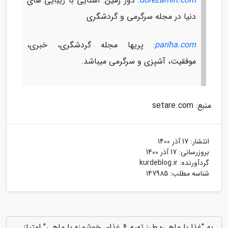
dorezamin.com
: دور زمین: آشنایی با زیبایی های
دنیا در مجله سرگرمی و گردشگری
pariha.com
: پریها مجله گردشگری، خبری،
موفقیت، آشپزی و سرگرمی میباشد.
منبع: setare.com
انتشار:
17 آذر 1400
بروزرسانی:
17 آذر 1400
گردآورنده:
kurdeblog.ir
شناسه مطلب: 147985
به "غذا با ماهی؛ طرز تهیه 6 غذای خوشمزه با ماهی" امتیاز