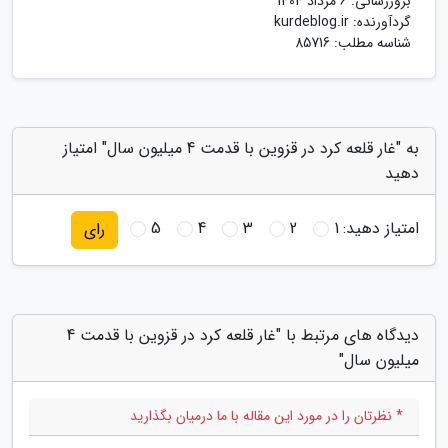
بروزرسانی:
6 مرداد 1404
گردآورنده:
kurdeblog.ir
شناسه مطلب: 85716
به "غار قلعه کرد در قزوین با قدمت 4 میلیون سال" امتیاز
دهید
امتیاز دهید:
1
2
3
4
5
رای
دیدگاه های مرتبط با "غار قلعه کرد در قزوین با قدمت 4
میلیون سال"
* نظرتان را در مورد این مقاله با ما درمیان بگذارید