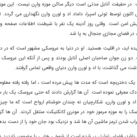
ت. در حقیقت آنابل مدتی است دیگر ساکن موزه وارِن نیست. این موزه
نون توسط تونی اسپرا، داماد اد و لورن وارن نگهداری می گردد. ت
یش امن است. وقتی روز آدینه یک نفر با شیطنت اطلاعات صفحه و
، در فضای مجازی جنجال به پا شد.
شنیده اید، در اقلیت هستید. او در دنیا به عروسکی مشهور است که در د
و زن جوان صاحبان اصلی آنابل بودند و پس از آنکه این عروسک رف
شت می گذاشت، با اد و لورن وارن دنیای واقعی تماس گرفتند.
 یک دختربچه است که مدت ها پیش مرده است ، اما رفته رفته معلوم
ودک معرفی نموده است. آن ها گزارش دادند که حتی عروسک یک بار 
 اد و لورن وارن، شکارچیان نه چندان خوشنام ارواح است که ما چیزی
 را به موزه مرموز خود در مونری کانکتیکت منتقل کردند. آن ها گز
خراب شدن ترمز ماشین آن ها شد و نزدیک بود جان خود را از دست بده
دی باشد، فضای توئیتر پر شده است از شوخی هایی با مضمون ناپدید 