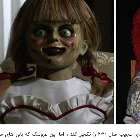
فرار یا ناپدید شدن آنابل ، می توانست رویداد های عجیب سال 2020 را تکمیل کند ، اما این عروسک که باور ها