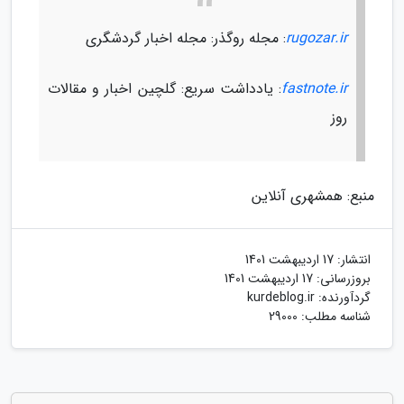
rugozar.ir
: مجله روگذر: مجله اخبار گردشگری
fastnote.ir
: یادداشت سریع: گلچین اخبار و مقالات
روز
منبع: همشهری آنلاین
انتشار:
17 اردیبهشت 1401
بروزرسانی:
17 اردیبهشت 1401
گردآورنده:
kurdeblog.ir
شناسه مطلب: 29000