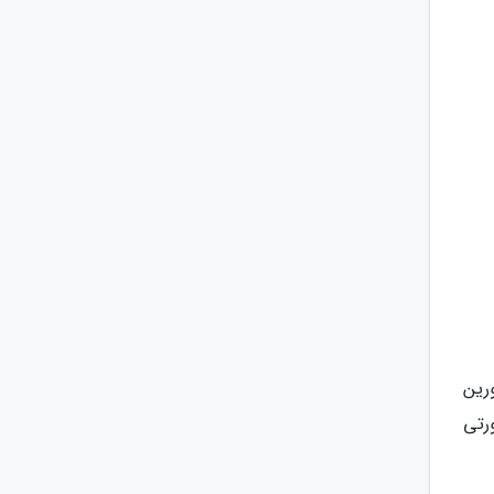
رین
رتی