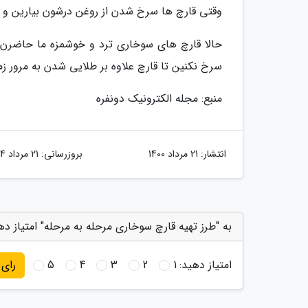
وقتی قارچ ها سرخ شدن از روغن درشون بیارین و ر
حالا قارچ های سوخاری ترد و خوشمزه ما حاضرن 
سرخ نکنین تا قارچ علاوه بر طلایی شدن به مرور ز
منبع: مجله الکترونیک دونفره
انتشار:
21 مرداد 1400
بروزرسانی:
21 مرداد 1404
به "طرز تهیه قارچ سوخاری مرحله به مرحله" امتیاز ده
امتیاز دهید:
1
2
3
4
5
رای