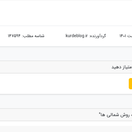
گردآورنده:
kurdeblog.ir
شناسه مطلب: 147594
تیاز دهید
 روش شمالی ها"