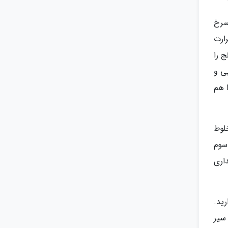
سرخ
ارت
ج را
ریزید. 300 گرم کدو حلوایی و
 هم
لوط
سوم
اری
رید.
سیر