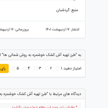
منبع: گردشبان
انتشار:
17 اردیبهشت 1401
بروزرسانی:
17 اردیبهشت 1401
به "طرز تهیه آش کشک خوشمزه به روش شمالی ها" ام
امتیاز دهید:
1
2
3
4
5
رای
دیدگاه های مرتبط با "طرز تهیه آش کشک خوشمزه به
* نظرتان را در مورد این مقاله با ما درمیان بگذارید