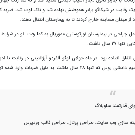
 رقابت با چارلز کانول دچار آسیب دیدگی شدید شد و به کما رفت چهارش
ک رقابت در شیکاگو برابر هموطنش نهاده شد و ناک اوت شد. ضربه کا
د از میدان مسابقه خارج کردند تا به بیمارستان انتقال دهند.
ل جراحی در بیمارستان نورثوسترن مموریال به کما رفت. او در شرایط 
 سال داشت.
اق افتاده بود. در ماه جولای اوگو آلفردو آرژانتینی در رقابت با ادو
خاویر جان خود را از دست داد. چند روز بعد ماکسیم دادشی روس که تنها 28 سال داشت به دلیل ضربات وارد
ای قدرتمند سلوبلاگ
هینه سازی وب سایت، طراحی پرتال، طراحی قالب وردپرس