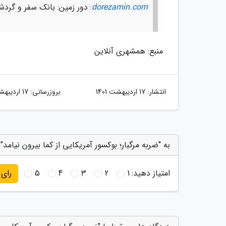
dorezamin.com
: دور زمین: بانک سفر و گرد
منبع: همشهری آنلاین
انتشار:
17 اردیبهشت 1401
بروزرسانی:
17 اردیبهشت 1401
به "ضربه مرگبار؛ بوکسور آمریکایی از کما بیرون نیامد" 
امتیاز دهید:
1
2
3
4
5
رای