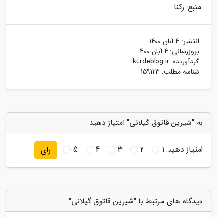
منبع: رکنا
انتشار:
4 آبان 1400
بروزرسانی:
4 آبان 1400
گردآورنده:
kurdeblog.ir
شناسه مطلب: 159123
به "شیرین قاتوق گیلانی" امتیاز دهید
امتیاز دهید:
1
2
3
4
5
رای
دیدگاه های مرتبط با "شیرین قاتوق گیلانی"