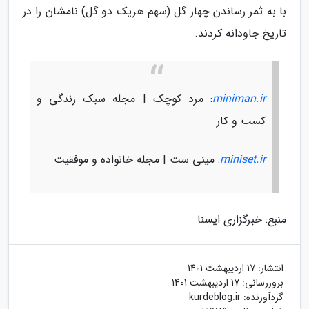
با به ثمر رساندن چهار گل (سهم هریک دو گل) نامشان را در
تاریخ جاودانه کردند.
miniman.ir
: مرد کوچک | مجله سبک زندگی و
کسب و کار
miniset.ir
: مینی ست | مجله خانواده و موفقیت
منبع: خبرگزاری ایسنا
انتشار:
17 اردیبهشت 1401
بروزرسانی:
17 اردیبهشت 1401
گردآورنده:
kurdeblog.ir