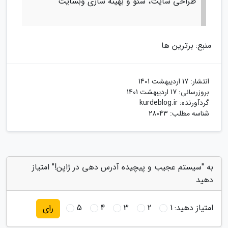
طراحی سایت، سئو و بهینه سازی وبسایت
منبع: برترین ها
انتشار:
17 اردیبهشت 1401
بروزرسانی:
17 اردیبهشت 1401
گردآورنده:
kurdeblog.ir
شناسه مطلب: 28043
به "سیستم عجیب و پیچیده آدرس دهی در ژاپن!" امتیاز
دهید
امتیاز دهید:
1
2
3
4
5
رای