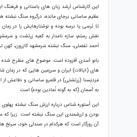
این کارشناس اَرشد زبان های باستانی و فرهنگ ایر
عظیم ساسانی برجای مانده، درگروه سنگ نبشته های 
تا نَرسی یا نرسه بوده و نوشتارهایش را در زمان
نقش رستم، سازه نامدار به کعبه زرتشت و سَرمشهد
اَحمد تفضلی، سنگ نبشته سَرمشهد کازرون، کهن ت
بانو اَسدی اَفزوده است: موضوع های مطرح شده در
های (:ایالات) ایران و سرزمین هایی که در زمان شا
مَزدیَسنا (زرتشتی) در قلمرو ساسانی و دفاعش از ای
به آسمان (که به گونه نُمادین بوده) است.
این اُستوره شناس درباره ارزش سنگ نبشته پهلوی سَ
بودن و ارزشمندی این سنگ نبشته است. زیرا که سن
آن روزگار است که هرکدام در صندلی خود، سرنخ ها