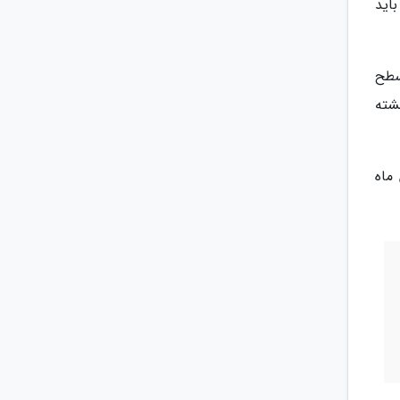
اید
 بلندای (:ارتفاع) 25 متری از سطح
شته
َر مشهد کازرون به همراه یک دیگر در 20 بهمن ماه