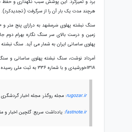
برد و تمیزکرد. این پوشش سبب نگهداری و حفظ نما
هرچند مدت یک بار آن را از سرگرفت (:تجدیدکرد).
زمین و درست بالای سر سنگ نگاره بهرام دوم جای 
پهلوی ساسانی ایران به شمار می آید. سنگ نبشته پهلوی سَر مشهد در 58 ر
1318خورشیدی و با شماره 336 به ثبت ملی رسیده است.
rugozar.ir
: مجله روگذر: مجله اخبار گردشگری
fastnote.ir
: یادداشت سریع: گلچین اخبار و مق