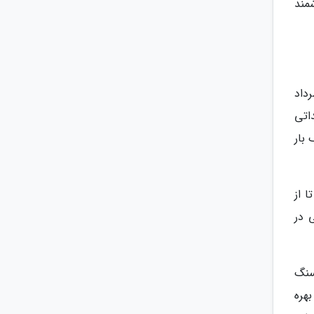
مند
رداد
اتی
بار
 از
 در
سنگ
بهره