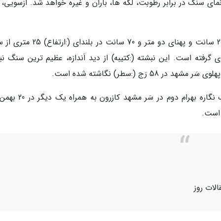
ی سنگ در برابر رطوبت، لکه ها، باران و غیره خواهد شد. ازسویی، ب
سنگ نبشته پهلوی سَرمشهد به درازای پنج متر و 20 سانت و پهنای دو متر و 70 سانت در
گرفته است. این نبشته (:کتیبه) از دید اَندازه، عظیم ترین سنگ نب
َج (:سطر) نگاشته شده است.
اَمرداد نوشت، سنگ نبشته پهلوی ساسانی و سنگ نگاره بهرام دوم در س
الات روز