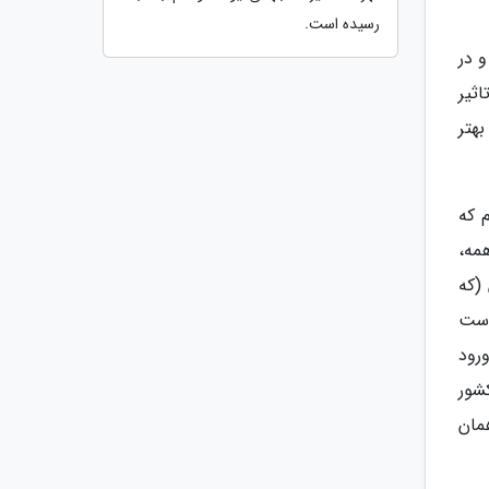
رسیده است.
 در
ثیر
هتر
 که
مه،
(که
دست
ورود
شور
مان