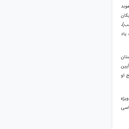
وبد
کان
ب)،
یاد
تان
آیین
ج او
یژه
اسی