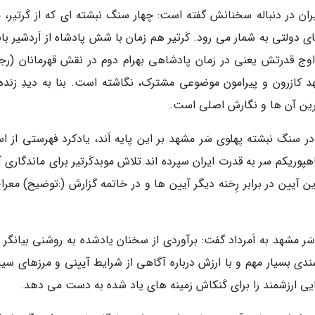
ان در دنباله سخنانش گفته است: چهار سنگ نبشته ای که از کَرتیر، م
دولتی به شمار می رود. کَرتیر هم زمان با شش پادشاه از اَردشیر باب
 اوج قدرتش یعنی در زمان پادشاهی بهرام دوم در نقش قهرمانان (رج
 کازرون و پیرامون موضوعی مشترک، نگاشته است. بنا به دیدِ زنده 
رین آن ها و نگارش اصلی است.
 سنگ نبشته پهلوی سَر مشهد بر این پایه اَند، یادکرد فهرستی از اس
هپوریکم سر به قدرت ایران سپرده اند.تلاش موبدکَرتیر برای ماندگاری 
ن آیین در برابر رِخنه دیگر آیین ها و در خاتمه گزارش (:توضیح) معرا
ر مشهد به اَمرداد گفت: برآوردی از سخنان یادشده به روشنی بیانگر و
دی بسیار مهم و با ارزش درباره آگاهی از شرایط آیینی و مرزهای سی
یی ارزشمند را برای کَنکاش زمینه های یاد شده به دست می دهد.