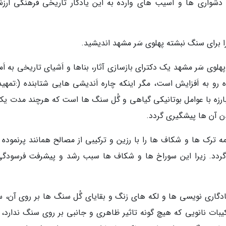
 دشواری ها و آسیب های وارده به این یادگار تاریخی فرهنگی ارزش
ا برای سنگ نبشته پهلوی سَر مشهد اندیشید.
لوی سَر مشهد یک دکترای بازسازی آثار، بناها و اَشیای تاریخی به اَم
 به اَفزایش است، مگر اینکه چاره اَندیشی هایی شتابنده (:تمهید
بارزه با عوامل بوتانیکی گیاهی و گُل سنگ ها است که هرچند مدت یک 
دن آن ها پیشگیری گردد.
ترک ها و شکاف ها را با رزین و ترکیبی از مصالح همانند پرنموده تا
ردد. زیرا این سوراخ ها و شکاف ها سبب رشد و پیشرفت فرسودگی
 یادگاری نویسی ها و لکه های زنگ و بقایای گُل سنگ ها بر روی آن، 
ترکیبات نانویی که هیچ گونه تاثیر ظاهری و جانبی بر روی سنگ ندارد، 