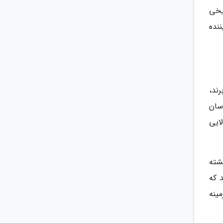
یخی
نده
ند،
سان
لایی
شته
د که
ینه