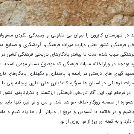
د در شهرستان کازرون را بتوان بی تفاوتی و رسیدگی نکردن مسوولا
یخی فرهنگی کشور یعنی وزارت میراث فرهنگی، گردشگری و صنایع د
 فرهنگی سبب شده است تا بیشتر یادگارهای تاریخی فرهنگی کشور در 
کمبود بودجه در وزارتخانه میراث فرهنگی که موضوع بسیار مهمی است، 
تصمیم گیری های درستی در رابطه با پاسداری و نگهداری یادگارهای تار
راث فرهنگی در استان ها سرگرم کاغذبازی های اِداری و چانه زنی با د
 در فَرجام نیز، این آثار تاریخی فرهنگی ارزشمند و تکرارناپذیر کشور
مواره از صفحه روزگار حذف خواهد شد. و من و تو نیز، تنها باید بین
م و در خاتمه با اَفسوس و دریغ از ویرانی آن ها یاد کنیم و داس
رد و به گفته ای روز از نو، روزی از نو.