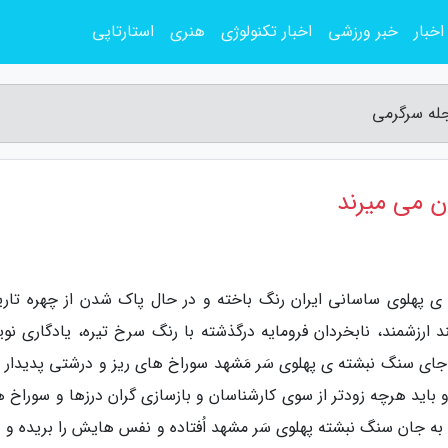
اخبار
خبر ورزشی
اخبار تکنولوژی
هنری
استارتاپی
جله سرگرمی
ن می میرند
 پهلوی ساسانی ایران رنگ باخته و در حال پاک شدن از چهره تاری
ارزشمند، نابخردان فرومایه درگذشته با رنگ سرخ تیره، یادگاری نو
 جای سنگ نبشته ی پهلوی سَر مَشهد سوراخ های ریز و درشتی پدیدار 
و باید هرچه زودتر از سوی کارشناسان و بازسازی گران درزها و سوراخ ها
 به جان سنگ نبشته پهلوی سَر مشهد اُفتاده و نفس هایش را بریده و د