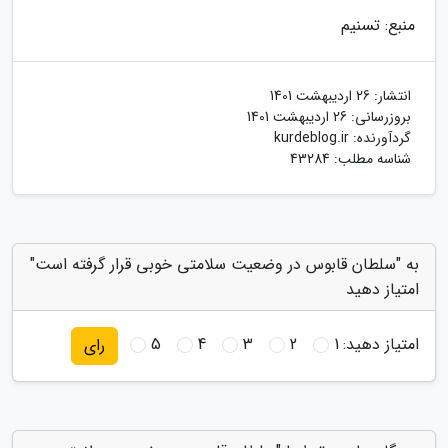
منبع: تسنیم
انتشار:
26 اردیبهشت 1401
بروزرسانی:
26 اردیبهشت 1401
گردآورنده:
kurdeblog.ir
شناسه مطلب: 43284
به "سلطان قابوس در وضعیت سلامتی خوبی قرار گرفته است"
امتیاز دهید
امتیاز دهید:
1
2
3
4
5
رای