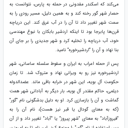
می‌کند که اسکندر مقدونی در حمله به پارس، نتوانست به
حصار شهر گور رخنه کند و به همین دلیل، مسیر رودی را به
سمت شهر تغییر داد تا آن را در آب غرق کند. این دریاچه
قرن‌ها پابرجا بود تا اینکه اردشیر بابکان با نبوغ مهندسی
خود، آب دریاچه را تخلیه کرد و شهر جدیدی را بر جای آن
بنا نهاد و آن را "اردشیرخوره" نامید.
پس از حمله اعراب به ایران و سقوط سلسله ساسانی، شهر
اردشیرخوره نیز رو به ویرانی نهاد و متروک شد. تا زمان
حکومت آل بویه، این شهر در خرابه باقی ماند. عضدالدوله
دیلمی، حاکم مقتدر آل بویه، بار دیگر به آبادانی شهر همت
گماشت و آن را بازسازی کرد. او به دلیل بدشگونی نام "گور"
(که به معنای گودال یا قبر نیز هست)، نام آن را به
"فیروزآباد" به معنای "شهر پیروز" یا "آباد" تغییر داد و از آن
پس استفاده از نام "گور" را ممنوع کرد. این نام تا به امروز بر