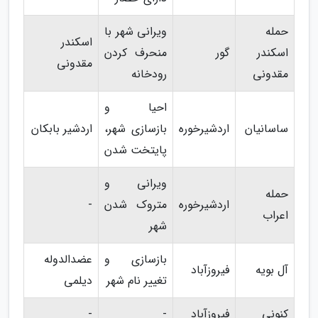
حمله
ویرانی شهر با
اسکندر
اسکندر
گور
منحرف کردن
مقدونی
مقدونی
رودخانه
احیا و
ساسانیان
اردشیرخوره
بازسازی شهر،
اردشیر بابکان
پایتخت شدن
ویرانی و
حمله
اردشیرخوره
متروک شدن
-
اعراب
شهر
بازسازی و
عضدالدوله
آل بویه
فیروزآباد
تغییر نام شهر
دیلمی
کنونی
فیروزآباد
-
-