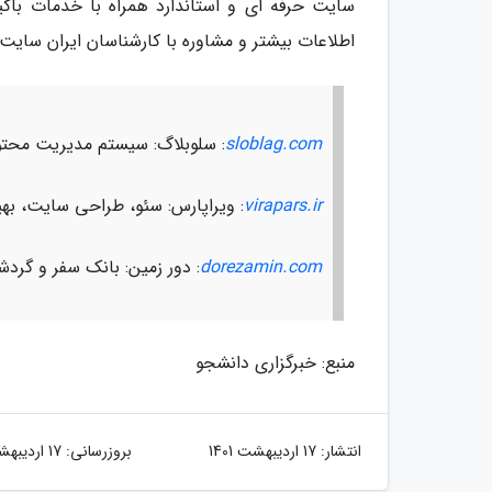
سایت حرفه ای و استاندارد همراه با خدمات باکی
اطلاعات بیشتر و مشاوره با کارشناسان ایران سای
sloblag.com
: سلوبلاگ: سیستم مدیریت محتو
virapars.ir
: ویراپارس: سئو، طراحی سایت، ب
dorezamin.com
: دور زمین: بانک سفر و گرد
منبع: خبرگزاری دانشجو
انتشار:
17 اردیبهشت 1401
بروزرسانی:
17 اردیبهشت 1401