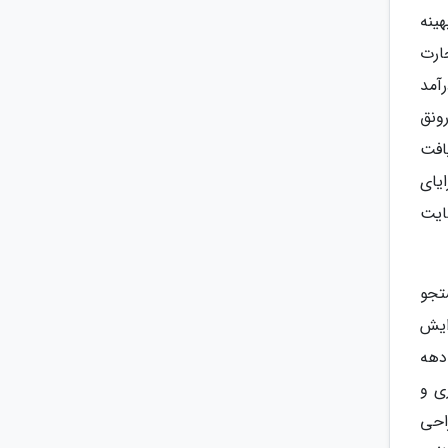
هینه
ارت
آمد
ونق
افت
یای
ایت
تجو
ایش
دهه
ی و
احی