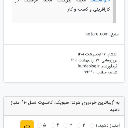
bizbing.ir
: مجله بیزبینگ: مجله موفقیت در
کارآفرینی و کسب و کار
منبع: setare.com
انتشار:
17 اردیبهشت 1401
بروزرسانی:
17 اردیبهشت 1401
گردآورنده:
kurdeblog.ir
شناسه مطلب: 79490
به "زیباترین خودروی هوندا سیویک، کانسپت نسل 10" امتیاز
دهید
امتیاز دهید:
1
2
3
4
5
رای