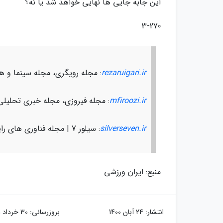
این جابه جایی ها نهایی خواهد شد یا نه؟
3-270
rezaruigari.ir
: مجله رویگری، مجله سینما و ه
mfiroozi.ir
: مجله فیروزی، مجله خبری تحلیلی
silverseven.ir
: سیلور 7 | مجله فناوری های رایانه ای، علوم کامپیوتری
منبع: ایران ورزشی
انتشار:
24 آبان 1400
بروزرسانی:
30 خرداد 1401