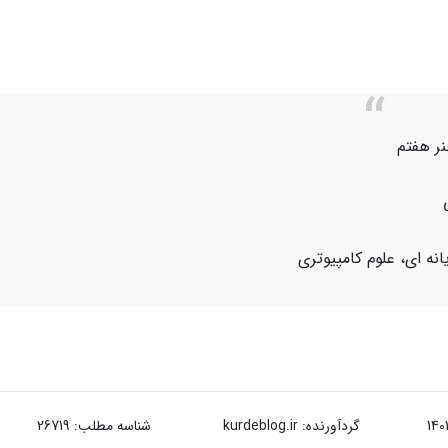
نر هفتم
گردآورنده:
kurdeblog.ir
شناسه مطلب: 26719