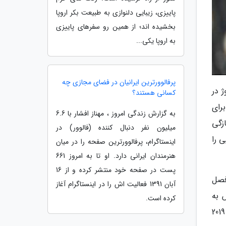
پاییزی، زیبایی دلنوازی به طبیعت بکر اروپا
بخشیده اند؛ از همین رو سفرهای پاییزی
به اروپا یکی...
پرفالوورترین ایرانیان در فضای مجازی چه
ژ در
کسانی هستند؟
رای
به گزارش زندگی امروز ، مهناز افشار با 6.6
ازگی
میلیون نفر دنبال کننده (فالوور) در
ی را
اینستاگرام، پرفالوورترین صفحه را در میان
هنرمندان ایرانی دارد. او تا به امروز 661
پست در صفحه خود منتشر کرده و از 16
فصل
آبان 1391 فعالیت اش را در اینستاگرام آغاز
 به
کرده است.
بالاترین صندلی ممکن را برآورده کند. از همین رو باید منتظر ماند و دید در روزهای آینده و با باز شدن پنجره تابستانی 2019