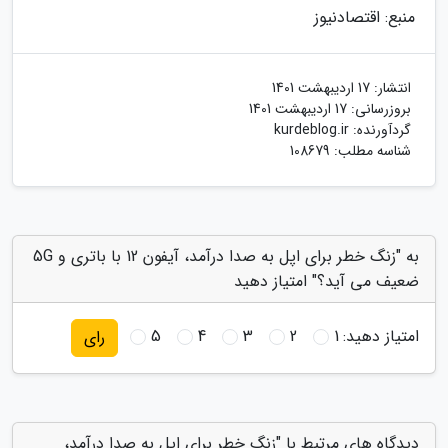
منبع: اقتصادنیوز
انتشار:
17 اردیبهشت 1401
بروزرسانی:
17 اردیبهشت 1401
گردآورنده:
kurdeblog.ir
شناسه مطلب: 108679
به "زنگ خطر برای اپل به صدا درآمد، آیفون 12 با باتری و 5G
ضعیف می آید؟" امتیاز دهید
امتیاز دهید:
1
2
3
4
5
رای
دیدگاه های مرتبط با "زنگ خطر برای اپل به صدا درآمد،