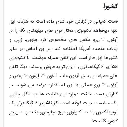
کشور!
فست کمپانی در گزارش خود شرح داده است که شرکت اپل
تنها میخواهد تکنولوژی ممتاز موج های میلیمتری 5G را در
آیفون 12 پرو مکس های مخصوص کره جنوبی، ژاپن و
ایالات متحده آمریکا استفاده کند. بر این اساس در سایر
کشورها اپل قرار است این تلفن همراه هوشمند با تکنولوژی
5G زیر 6 گیگاهرتزی را ارزان تر به فروش برساند. دیگر تلفن
های همراه این نسل آیفون مانند آیفون 12، آیفون 12 پلاس و
آیفون 12 پرو همگی با این استاندارد عرضه می شوند. در
گزارش فست مارکت درباره این قابلیت ها به شکل جالبی
یک مقایسه صورت گرفته است: اگر 5G زیر 6 گیگاهرتز یک
تویوتا کمری باشد، تکنولوژی موج میلیمتری یک مرسدس بنز
کلاس-S است!