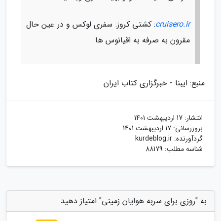
cruisero.ir
: کشتی کروز: سفری لوکس و در عین حال
مقرون به صرفه به اقیانوس ها
منبع: ایبنا - خبرگزاری کتاب ایران
انتشار:
17 اردیبهشت 1401
بروزرسانی:
17 اردیبهشت 1401
گردآورنده:
kurdeblog.ir
شناسه مطلب: 88179
به "روزی برای سربه هوایان زمینی" امتیاز دهید