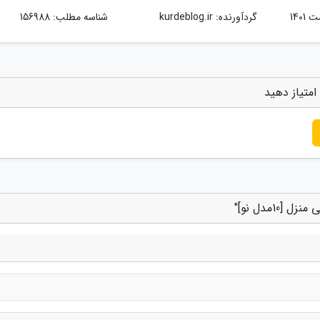
گردآورنده:
kurdeblog.ir
شناسه مطلب: 156988
1مدل نو]"