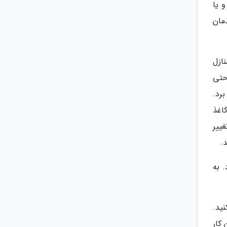
و یا
مان
ازل
حتی
رد.
اغذ
غییر
.
 به
نید.
کار