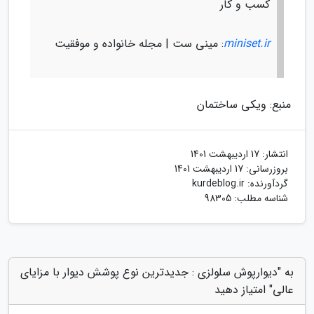
کسب و کار
miniset.ir
: مینی ست | مجله خانواده و موفقیت
منبع: ویکی ساختمان
انتشار:
17 اردیبهشت 1401
بروزرسانی:
17 اردیبهشت 1401
گردآورنده:
kurdeblog.ir
شناسه مطلب: 98305
به "دیوارپوش سلولزی : جدیدترین نوع پوشش دیوار با مزایای
عالی" امتیاز دهید