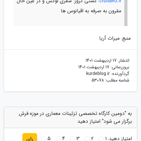
cruisero.ir
: کشتی کروز: سفری لوکس و در عین حال
مقرون به صرفه به اقیانوس ها
منبع: میراث آریا
انتشار:
17 اردیبهشت 1401
بروزرسانی:
17 اردیبهشت 1401
گردآورنده:
kurdeblog.ir
شناسه مطلب: 53078
به "دومین کارگاه تخصصی تزئینات معماری در موزه فرش
برگزار می شود" امتیاز دهید
امتیاز دهید:
1
2
3
4
5
رای