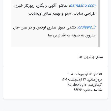
namasho.com
: نماشو: آگهی رایگان، رپورتاژ خبری،
طراحی سایت، سئو و بهینه سازی وبسایت
cruisero.ir
: کشتی کروز: سفری لوکس و در عین حال
مقرون به صرفه به اقیانوس ها
منبع: برترین ها
انتشار:
17 اردیبهشت 1401
بروزرسانی:
17 اردیبهشت 1401
گردآورنده:
kurdeblog.ir
شناسه مطلب: 96176