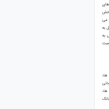
های
بخش
 می
 به
 به
 است
ها،
انی
ها،
بانک