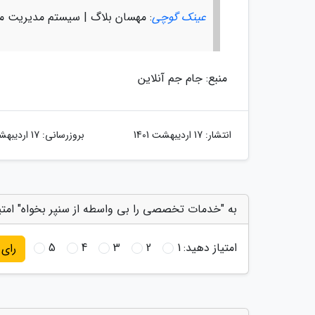
عینک گوچی
: مهسان بلاگ | سیستم مدیریت م
منبع: جام جم آنلاین
انتشار:
17 اردیبهشت 1401
بروزرسانی:
17 اردیبهشت 1401
به "خدمات تخصصی را بی واسطه از سنپر بخواه" امتی
امتیاز دهید:
1
2
3
4
5
رای