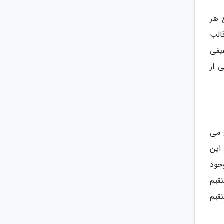
 هر
الب
یفی
 از
 می
این
جود
قیم
قیم