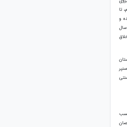
 نیروی
، تا
ده و
 سال
لاق
تان
نپر
نتی
کسب
صان