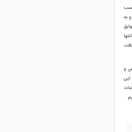
کسب
 به
ابق
نتها
افت
ص و
 این
مات
م.