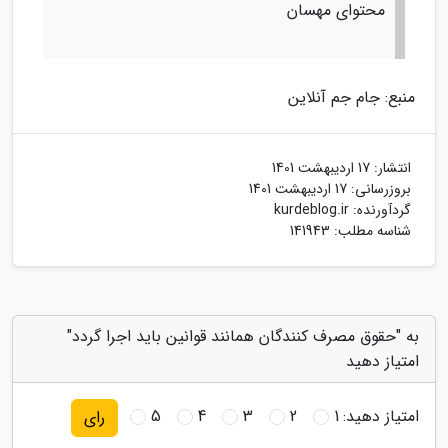
محتوای مهسان
منبع: جام جم آنلاین
انتشار:
17 اردیبهشت 1401
بروزرسانی:
17 اردیبهشت 1401
گردآورنده:
kurdeblog.ir
شناسه مطلب: 141943
به "حقوق مصرف کنندگان همانند قوانین باید اجرا گردد"
امتیاز دهید
امتیاز دهید:
1
2
3
4
5
رای