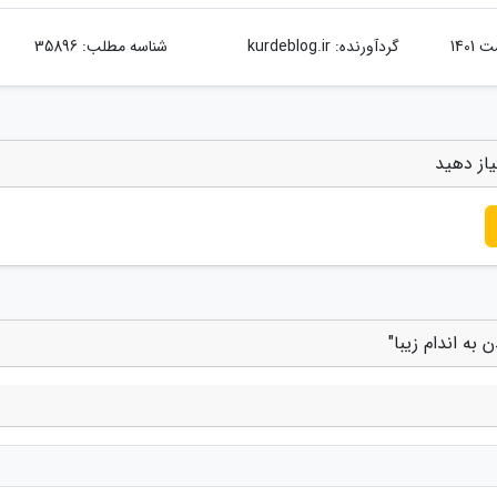
گردآورنده:
kurdeblog.ir
شناسه مطلب: 35896
یاز دهید
به اندام زیبا"