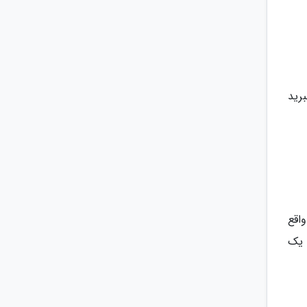
برید
اقع
 یک