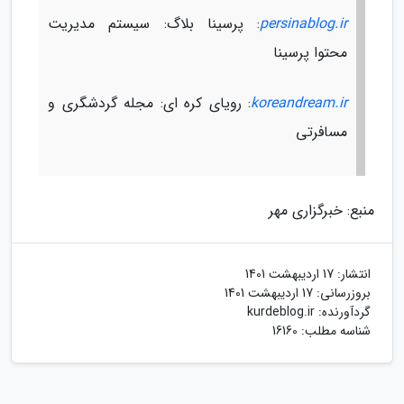
persinablog.ir
: پرسینا بلاگ: سیستم مدیریت
محتوا پرسینا
koreandream.ir
: رویای کره ای: مجله گردشگری و
مسافرتی
منبع: خبرگزاری مهر
انتشار:
17 اردیبهشت 1401
بروزرسانی:
17 اردیبهشت 1401
گردآورنده:
kurdeblog.ir
شناسه مطلب: 16160