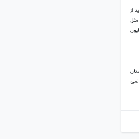
 از
مثل
یون
تان
غنی