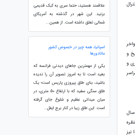
ترال
علاقمند هستید، حتما سری به کبک قدیمی
بزنید. این شهر در گذشته به آمریکای
شمالی تعلق داشته است. از همین...
اخر
اسپانیا، همه چیز در خصوص کشور
خ و
ماتادورها
ی و
یکی از مهمترین جاهای دیدنی فرانسه که
اسر
بعید است تا به امروز تصویر آن را ندیده
باشید، بنای طاق پیروزی پاریس است؛ یک
طاق سنگی سفید که با ارتفاع 50 متری، در
میان میدانی عظیم و شلوغ جای گرفته
است. این طاق زیبا در کنار برج ایفل…
سال
ظره
 نیز