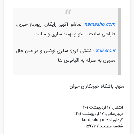
namasho.com
: نماشو: آگهی رایگان، رپورتاژ خبری،
طراحی سایت، سئو و بهینه سازی وبسایت
cruisero.ir
: کشتی کروز: سفری لوکس و در عین حال
مقرون به صرفه به اقیانوس ها
منبع: باشگاه خبرنگاران جوان
انتشار:
17 اردیبهشت 1401
بروزرسانی:
17 اردیبهشت 1401
گردآورنده:
kurdeblog.ir
شناسه مطلب: 159737