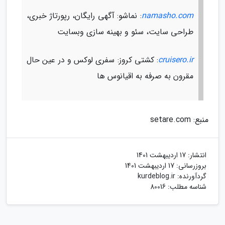
namasho.com
: نماشو: آگهی رایگان، رپورتاژ خبری،
طراحی سایت، سئو و بهینه سازی وبسایت
cruisero.ir
: کشتی کروز: سفری لوکس و در عین حال
مقرون به صرفه به اقیانوس ها
منبع: setare.com
انتشار:
17 اردیبهشت 1401
بروزرسانی:
17 اردیبهشت 1401
گردآورنده:
kurdeblog.ir
شناسه مطلب: 80016