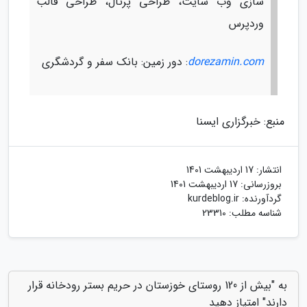
سازی وب سایت، طراحی پرتال، طراحی قالب
وردپرس
dorezamin.com
: دور زمین: بانک سفر و گردشگری
منبع: خبرگزاری ایسنا
انتشار:
17 اردیبهشت 1401
بروزرسانی:
17 اردیبهشت 1401
گردآورنده:
kurdeblog.ir
شناسه مطلب: 23310
به "بیش از 120 روستای خوزستان در حریم بستر رودخانه قرار
دارند" امتیاز دهید