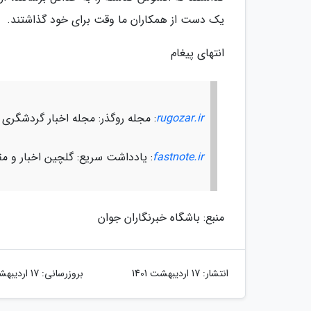
یک دست از همکاران ما وقت برای خود گذاشتند.
انتهای پیغام
rugozar.ir
: مجله روگذر: مجله اخبار گردشگری
fastnote.ir
: یادداشت سریع: گلچین اخبار و مق
منبع: باشگاه خبرنگاران جوان
انتشار:
17 اردیبهشت 1401
بروزرسانی:
17 اردیبهشت 1401