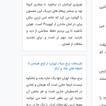
نوروزی ایرانیان در برخورد با بیماری کرونا
ایی
بود و بیشتر پیغام های تبریک این مضمون
را گوشزد می کرد که خانه امن ترین مکان
برای در امان ماندن از کووید19 است. طولی
 می
نکشید تا پی بردیم حفظ سلامتی از دید و
بازدید عید مهم تر است و برای تجدید
ملاقات از فضای...
رفت
 که
تفریحات برج میلاد تهران؛ از اوج هیجان تا
لحظه های شاد و آرام
ارس
برج میلاد تهران تنها یک سازه بلند و باشکوه
مشتاق هستند
نیست؛ اینجا جایی است که هیجان و شادی
در اتمسفرش جاری است و هر بخش آن
 خود را
تجربه ای بی نظیر است. شما می توانید
مهیج ترین تفریحات ایران را یک جا در برج
تان