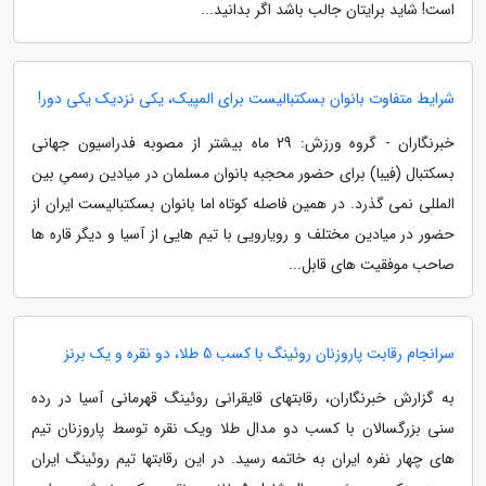
است! شاید برایتان جالب باشد اگر بدانید...
شرایط متفاوت بانوان بسکتبالیست برای المپیک، یکی نزدیک یکی دور!
خبرنگاران - گروه ورزش: 29 ماه بیشتر از مصوبه فدراسیون جهانی
بسکتبال (فیبا) برای حضور محجبه بانوان مسلمان در میادین رسمیِ بین
المللی نمی گذرد. در همین فاصله کوتاه اما بانوان بسکتبالیست ایران از
حضور در میادین مختلف و رویارویی با تیم هایی از آسیا و دیگر قاره ها
صاحب موفقیت های قابل...
سرانجام رقابت پاروزنان روئینگ با کسب 5 طلا، دو نقره و یک برنز
به گزارش خبرنگاران، رقابتهای قایقرانی روئینگ قهرمانی آسیا در رده
سنی بزرگسالان با کسب دو مدال طلا ویک نقره توسط پاروزنان تیم
های چهار نفره ایران به خاتمه رسید. در این رقابتها تیم روئینگ ایران