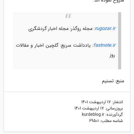
شروع نموده اند.
rugozar.ir
: مجله روگذر: مجله اخبار گردشگری
fastnote.ir
: یادداشت سریع: گلچین اخبار و مقالات
روز
منبع: تسنیم
انتشار:
17 اردیبهشت 1401
بروزرسانی:
17 اردیبهشت 1401
گردآورنده:
kurdeblog.ir
شناسه مطلب: 69501