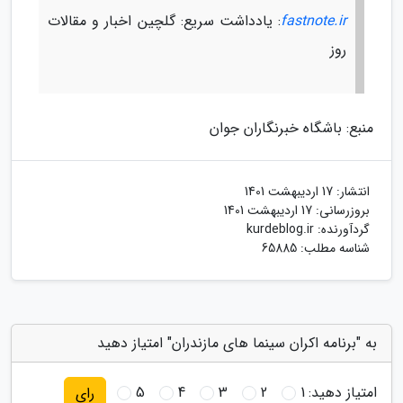
fastnote.ir
: یادداشت سریع: گلچین اخبار و مقالات
روز
منبع: باشگاه خبرنگاران جوان
انتشار:
17 اردیبهشت 1401
بروزرسانی:
17 اردیبهشت 1401
گردآورنده:
kurdeblog.ir
شناسه مطلب: 65885
به "برنامه اکران سینما های مازندران" امتیاز دهید
امتیاز دهید:
1
2
3
4
5
رای