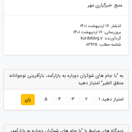
منبع: خبرگزاری مهر
انتشار:
17 اردیبهشت 1401
بروزرسانی:
17 اردیبهشت 1401
گردآورنده:
kurdeblog.ir
شناسه مطلب: 86935
به "با جام های شوکران دوباره به بازارآمد، بازآفرینی نوجوانانه
منطق الطیر" امتیاز دهید
امتیاز دهید:
1
2
3
4
5
رای
دیدگاه های مرتبط با "با جام های شوکران دوباره به بازارآمد،