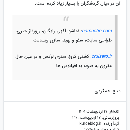
آن در میان گردشگران را بسیار زیاد کرده است.
namasho.com
: نماشو: آگهی رایگان، رپورتاژ خبری،
طراحی سایت، سئو و بهینه سازی وبسایت
cruisero.ir
: کشتی کروز: سفری لوکس و در عین حال
مقرون به صرفه به اقیانوس ها
منبع: همگردی
انتشار:
17 اردیبهشت 1401
بروزرسانی:
17 اردیبهشت 1401
گردآورنده:
kurdeblog.ir
شناسه مطلب: 122506