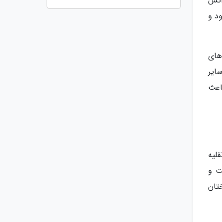
آتش
د و
های
ایر
باعث
لیه
ت و
تان