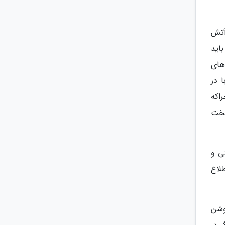
آتش
اید
های
 در
اکه
سخت
ی و
لاع
وشن