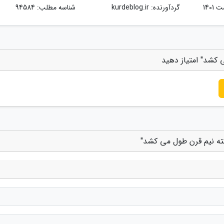
گردآورنده:
kurdeblog.ir
شناسه مطلب: 94584
 کشد" امتیاز دهید
ته نیم قرن طول می کشد"